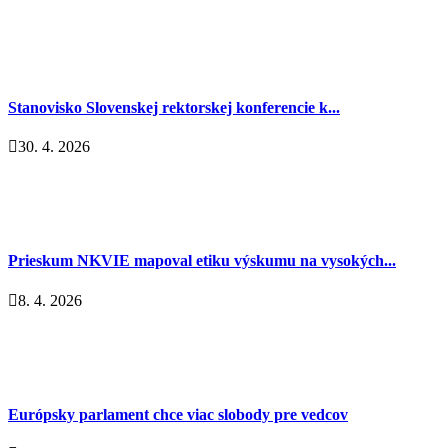
Stanovisko Slovenskej rektorskej konferencie k...
30. 4. 2026
Prieskum NKVIE mapoval etiku výskumu na vysokých...
8. 4. 2026
Európsky parlament chce viac slobody pre vedcov