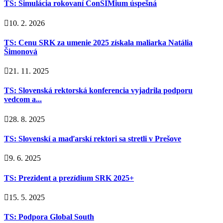
TS: Simulácia rokovaní ConSIMium úspešná
10. 2. 2026
TS: Cenu SRK za umenie 2025 získala maliarka Natália
Šimonová
21. 11. 2025
TS: Slovenská rektorská konferencia vyjadrila podporu
vedcom a...
28. 8. 2025
TS: Slovenskí a maďarskí rektori sa stretli v Prešove
9. 6. 2025
TS: Prezident a prezídium SRK 2025+
15. 5. 2025
TS: Podpora Global South