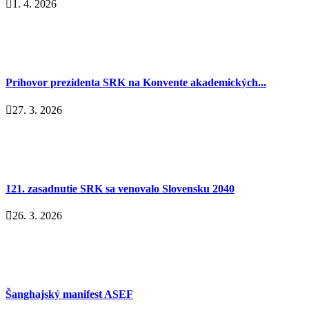
1. 4. 2026
Príhovor prezidenta SRK na Konvente akademických...
27. 3. 2026
121. zasadnutie SRK sa venovalo Slovensku 2040
26. 3. 2026
Šanghajský manifest ASEF