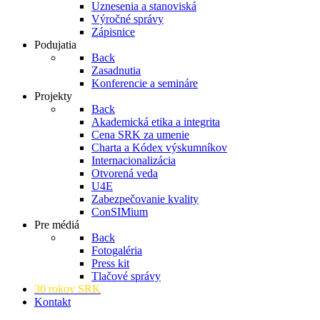
Uznesenia a stanoviská
Výročné správy
Zápisnice
Podujatia
Back
Zasadnutia
Konferencie a semináre
Projekty
Back
Akademická etika a integrita
Cena SRK za umenie
Charta a Kódex výskumníkov
Internacionalizácia
Otvorená veda
U4E
Zabezpečovanie kvality
ConSIMium
Pre médiá
Back
Fotogaléria
Press kit
Tlačové správy
30 rokov SRK
Kontakt