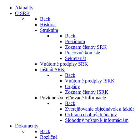
Aktuality
O SRK
Back
História
Štruktúra
Back
Prezídium
Zoznam členov SRK
Pracovné komisie
Sekretariát
Vnútorné predpisy SRK
Inštitút SRK
Back
Vnútorné predpisy ISRK
Orgány
Zoznam členov ISRK
Povinne zverejňované informácie
Back
Zverejňovanie objednávok a faktúr
Ochrana osobných údajov
Slobodný prístup k informáciám
Dokumenty
Back
Rozličné