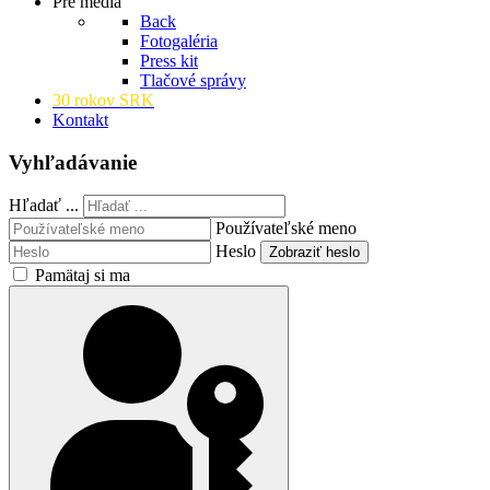
Pre médiá
Back
Fotogaléria
Press kit
Tlačové správy
30 rokov SRK
Kontakt
Vyhľadávanie
Hľadať ...
Používateľské meno
Heslo
Zobraziť heslo
Pamätaj si ma