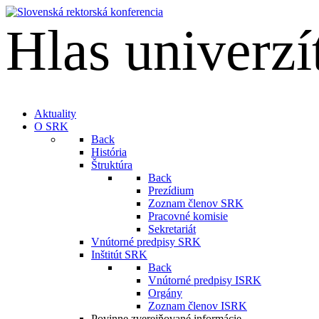
Hlas univerzí
English
Aktuality
O SRK
Back
História
Štruktúra
Back
Prezídium
Zoznam členov SRK
Pracovné komisie
Sekretariát
Vnútorné predpisy SRK
Inštitút SRK
Back
Vnútorné predpisy ISRK
Orgány
Zoznam členov ISRK
Povinne zverejňované informácie