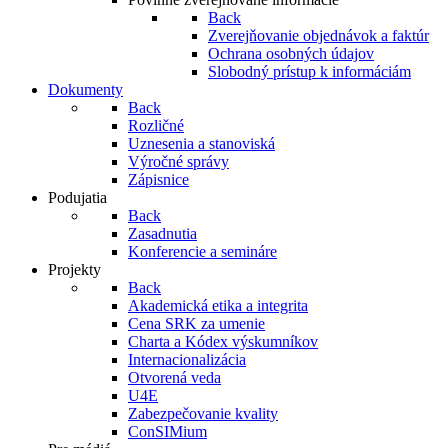
Back
Zverejňovanie objednávok a faktúr
Ochrana osobných údajov
Slobodný prístup k informáciám
Dokumenty
Back
Rozličné
Uznesenia a stanoviská
Výročné správy
Zápisnice
Podujatia
Back
Zasadnutia
Konferencie a semináre
Projekty
Back
Akademická etika a integrita
Cena SRK za umenie
Charta a Kódex výskumníkov
Internacionalizácia
Otvorená veda
U4E
Zabezpečovanie kvality
ConSIMium