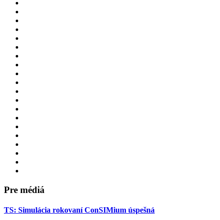
Pre médiá
TS: Simulácia rokovaní ConSIMium úspešná