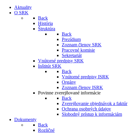
Aktuality
O SRK
Back
História
Štruktúra
Back
Prezídium
Zoznam členov SRK
Pracovné komisie
Sekretariát
Vnútorné predpisy SRK
Inštitút SRK
Back
Vnútorné predpisy ISRK
Orgány
Zoznam členov ISRK
Povinne zverejňované informácie
Back
Zverejňovanie objednávok a faktúr
Ochrana osobných údajov
Slobodný prístup k informáciám
Dokumenty
Back
Rozličné