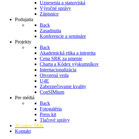
Uznesenia a stanoviská
Výročné správy
Zápisnice
Podujatia
Back
Zasadnutia
Konferencie a semináre
Projekty
Back
Akademická etika a integrita
Cena SRK za umenie
Charta a Kódex výskumníkov
Internacionalizácia
Otvorená veda
U4E
Zabezpečovanie kvality
ConSIMium
Pre médiá
Back
Fotogaléria
Press kit
Tlačové správy
30 rokov SRK
Kontakt